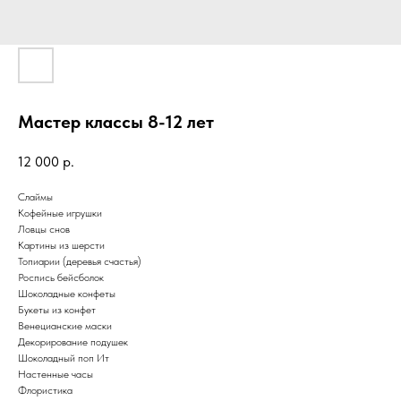
Мастер классы 8-12 лет
12 000
р.
Слаймы
Кофейные игрушки
Ловцы снов
Картины из шерсти
Топиарии (деревья счастья)
Роспись бейсболок
Шоколадные конфеты
Букеты из конфет
Венецианские маски
Декорирование подушек
Шоколадный поп Ит
Настенные часы
Флористика